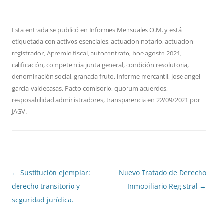
Esta entrada se publicó en
Informes Mensuales O.M.
y está
etiquetada con
activos esenciales
,
actuacion notario
,
actuacion
registrador
,
Apremio fiscal
,
autocontrato
,
boe agosto 2021
,
calificación
,
competencia junta general
,
condición resolutoria
,
denominación social
,
granada fruto
,
informe mercantil
,
jose angel
garcia-valdecasas
,
Pacto comisorio
,
quorum acuerdos
,
resposabilidad administradores
,
transparencia
en
22/09/2021
por
JAGV
.
Navegación
←
Sustitución ejemplar:
Nuevo Tratado de Derecho
de
derecho transitorio y
Inmobiliario Registral
→
entradas
seguridad jurídica.