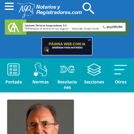
Portada
Normas
Resolucio
Secciones
Otros
nes