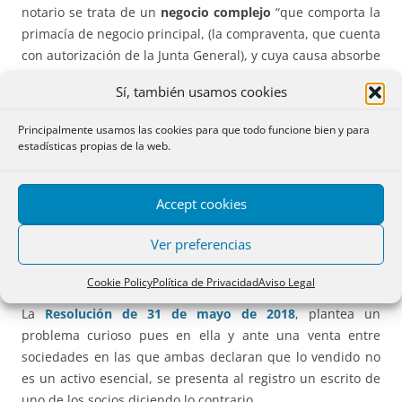
notario se trata de un
negocio complejo
“que comporta la
primacía de negocio principal, (la compraventa, que cuenta
con autorización de la Junta General), y cuya causa absorbe
la de los concurrentes (la hipoteca)”. La DG no plantea el
Sí, también usamos cookies
problema de si el gravamen hipotecario, fuera del caso de
negocio complejo, entra o no dentro del artículo 160.f, pero
Principalmente usamos las cookies para que todo funcione bien y para
en cuanto dicho gravamen implica o puede suponer una
estadísticas propias de la web.
futura enajenación, la hipoteca debería quedar sujeta a la
aprobación de la junta, pues si llega el momento de la
Accept cookies
ejecución, la junta en ese momento poco podrá decir
sobre ello, salvo la exigencia de responsabilidades al
Ver preferencias
administrador de la sociedad por no solicitar la
autorización.
Cookie Policy
Política de Privacidad
Aviso Legal
La
Resolución de 31 de mayo de 2018
, plantea un
problema curioso pues en ella y ante una venta entre
sociedades en las que ambas declaran que lo vendido no
es un activo esencial, se presenta al registro un escrito de
uno de los socios diciendo lo contrario.