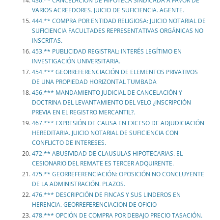
430.** CANCELACIÓN DE HIPOTECA SINDICADA A FAVOR DE
VARIOS ACREEDORES. JUICIO DE SUFICIENCIA. AGENTE.
444.** COMPRA POR ENTIDAD RELIGIOSA: JUICIO NOTARIAL DE
SUFICIENCIA FACULTADES REPRESENTATIVAS ORGÁNICAS NO
INSCRITAS.
453.** PUBLICIDAD REGISTRAL: INTERÉS LEGÍTIMO EN
INVESTIGACIÓN UNIVERSITARIA.
454.*** GEORREFERENCIACIÓN DE ELEMENTOS PRIVATIVOS
DE UNA PROPIEDAD HORIZONTAL TUMBADA
456.*** MANDAMIENTO JUDICIAL DE CANCELACIÓN Y
DOCTRINA DEL LEVANTAMIENTO DEL VELO ¿INSCRIPCIÓN
PREVIA EN EL REGISTRO MERCANTIL?.
467.*** EXPRESIÓN DE CAUSA EN EXCESO DE ADJUDICIACIÓN
HEREDITARIA. JUICIO NOTARIAL DE SUFICIENCIA CON
CONFLICTO DE INTERESES.
472.** ABUSIVIDAD DE CLAUSULAS HIPOTECARIAS. EL
CESIONARIO DEL REMATE ES TERCER ADQUIRENTE.
475.** GEORREFERENCIACIÓN: OPOSICIÓN NO CONCLUYENTE
DE LA ADMINISTRACIÓN. PLAZOS.
476.*** DESCRIPCIÓN DE FINCAS Y SUS LINDEROS EN
HERENCIA. GEORREFERENCIACION DE OFICIO
478.*** OPCIÓN DE COMPRA POR DEBAJO PRECIO TASACIÓN.