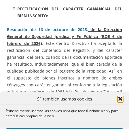
RECTIFICACIÓN DEL CARÁCTER GANANCIAL DEL
BIEN INSCRITO:
Resolución de 16 de octubre de 2025,
de la Dirección
General de Seguridad Jurídica y Fe Pública (BOE 6 de
febrero de 2026)
: Este Centro Directivo ha aceptado la
rectificación del contenido del Registro, y del carácter
ganancial del bien, cuando de la documentación aportada
ha resultado, indubitadamente, que el bien carecía de la
cualidad publicada por el Registro de la Propiedad. Así, en
el supuesto de bienes inscritos a nombre de ambos
cónyuges con carácter ganancial conforme a la legislación
anterior a la reforma de 1981 (cfr. Resolución de 7 de abril
Sí, también usamos cookies
de 1978), o conforme a la legislación vigente en la
actualidad (cfr. Resoluciones de 14 de mayo de 2013 y 7 de
Principalmente usamos las cookies para que todo funcione bien y para
julio de 2015, aunque en ambas no fue suficiente dicha
estadísticas propias de la web.
acreditación para la rectificación del Registro), de bienes
inscritos a nombre de un solo cónyuge con carácter