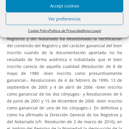
ganancial (cfr. Resolución de 6 de noviembre de 1980), e
Accept cookies
incluso de bienes inscritos como gananciales a nombre del
marido y de una esposa distinta a la que resulta del
Ver preferencias
contenido del Registro Civil (cfr. Resolución de 5 de mayo
Cookie Policy
Política de Privacidad
Aviso Legal
de 1978). Por el contrario, la Dirección General de los
Registros y del Notariado ha desestimado la rectificación
del contenido del Registro y del carácter ganancial del bien
inscrito cuando de la documentación aportada no ha
resultado de forma auténtica e indubitada que el bien
inscrito carecía de aquella cualidad (Resolución de 8 de
mayo de 1980 –bien inscrito como presuntivamente
ganancial–, Resoluciones de 4 de febrero de 1999, 13 de
septiembre de 2005 y 4 de abril de 2006 –bien inscrito
como ganancial de los dos cónyuges– y Resoluciones de 6
de junio de 2001 y 15 de diciembre de 2006 –bien inscrito
como ganancial de uno de los cónyuges–). En definitiva y
como ha afirmado la Dirección General de los Registros y
del Notariado (cfr. Resolución de 2 de marzo de 2016), en
el ámbito del Registro de la Propiedad la destrucción de la