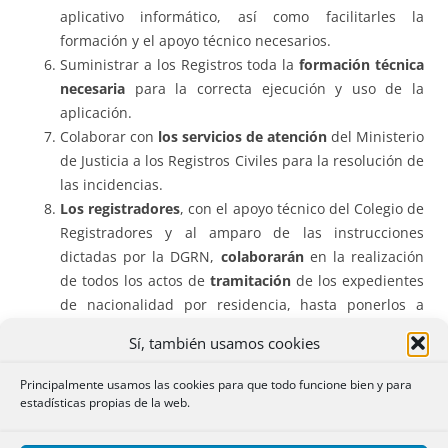
aplicativo informático, así como facilitarles la
formación y el apoyo técnico necesarios.
Suministrar a los Registros toda la
formación técnica
necesaria
para la correcta ejecución y uso de la
aplicación.
Colaborar con
los servicios de atención
del Ministerio
de Justicia a los Registros Civiles para la resolución de
las incidencias.
Los registradores
, con el apoyo técnico del Colegio de
Registradores y al amparo de las instrucciones
dictadas por la DGRN,
colaborarán
en la realización
de todos los actos de
tramitación
de los expedientes
de nacionalidad por residencia, hasta ponerlos a
disposición del Ministerio de Justicia para la
Sí, también usamos cookies
redacción de la propuesta de resolución y la
resolución definitiva de las solicitudes.
Principalmente usamos las cookies para que todo funcione bien y para
Establecer un
procedimiento de comunicación
fluido
estadísticas propias de la web.
y de fácil acceso entre el Colegio de Registradores y la