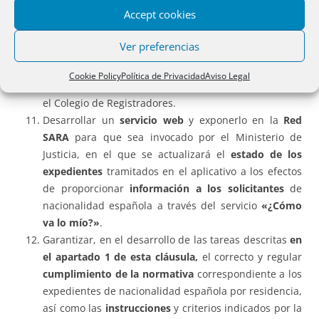
DGRN
, mediante la habilitación de una dirección de
Accept cookies
correo electrónico, para la comunicación y resolución
de todas las incidencias que puedan surgir en la
Ver preferencias
DGRN en relación a los expedientes.
Dar
soporte técnico continuo y directo a la DGRN
, a
Cookie Policy
Política de Privacidad
Aviso Legal
través del buzón electrónico establecido al efecto por
el Colegio de Registradores.
Desarrollar un
servicio web
y exponerlo en la
Red
SARA
para que sea invocado por el Ministerio de
Justicia, en el que se actualizará el
estado de los
expedientes
tramitados en el aplicativo a los efectos
de proporcionar
información a los solicitantes
de
nacionalidad española a través del servicio
«¿Cómo
va lo mío?»
.
Garantizar, en el desarrollo de las tareas descritas
en
el apartado 1 de esta cláusula,
el correcto y regular
cumplimiento de la normativa
correspondiente a los
expedientes de nacionalidad española por residencia,
así como las
instrucciones
y criterios indicados por la