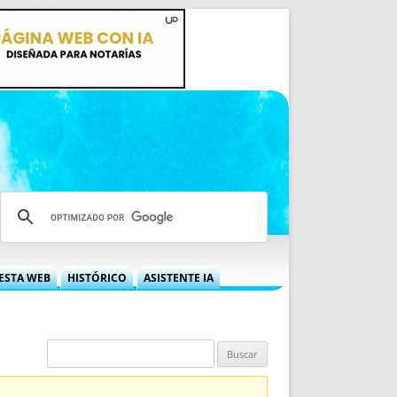
ESTA WEB
HISTÓRICO
ASISTENTE IA
A DGRN
QUÉ OFRECEMOS
 NIF
IDEARIO WEB
 LABORAL
QUIÉNES SOMOS
ÁBILES
HISTORIA