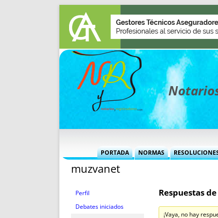
Notarios
PORTADA
NORMAS
RESOLUCIONE
muzvanet
MÁS USADAS (CUADRO)
INFORMES 
INFORMES MENSUALES
VOCES P
Respuestas de
MÁS DESTACADAS
VOCES M
Perfil
TITULARES DESDE 2002
TITULARES
Debates iniciados
¡Vaya, no hay respu