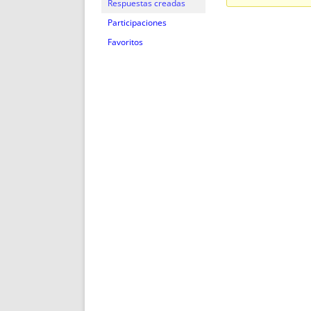
ENRIQUECIDAS
TITULARES 
Respuestas creadas
NO DESESPERES
CAT
Participaciones
A MANO
SUCESIONES 
Favoritos
FUTURAS NORMAS
GEORREFE
ALQUILE
TRI
LH Y C
¿SABIA
FRANCI
BÚSQUED