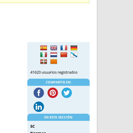
DE INICIO
PREMIO NYR
VORITOS
CONVENCIONES ANUALES
A IRPF
NUEVA ETAPA
AS
POLÍTICA DE PRIVACIDAD
IJUELAS
AVISO LEGAL
POTECA
REPORTAR INCIDENCIA
PERES
LOGOTIPO
CES
ENTREVISTAS
SONRISA
41620 usuarios registrados
ENVÍA CORREO
CANALES DE VÍDEO
COMPARTIR EN:
EN ESTA SECCIÓN
SC