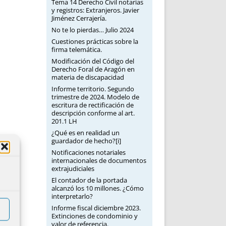
Tema 14 Derecho Civil notarias
y registros: Extranjeros. Javier
Jiménez Cerrajería.
No te lo pierdas… Julio 2024
Cuestiones prácticas sobre la
firma telemática.
Modificación del Código del
Derecho Foral de Aragón en
materia de discapacidad
Informe territorio. Segundo
trimestre de 2024. Modelo de
escritura de rectificación de
descripción conforme al art.
201.1 LH
¿Qué es en realidad un
guardador de hecho?[i]
Notificaciones notariales
internacionales de documentos
extrajudiciales
El contador de la portada
alcanzó los 10 millones. ¿Cómo
interpretarlo?
Informe fiscal diciembre 2023.
Extinciones de condominio y
valor de referencia.