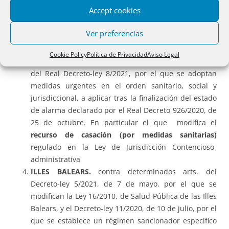
Accept cookies
CATALUÑA.
Contra el Decreto-ley de la Generalitat de
Cataluña 37/2020, de refuerzo de la
protección del
Ver preferencias
derecho a la vivienda ante los efectos de la
pandemia de la COVID-19
.
Cookie Policy
Política de Privacidad
Aviso Legal
ESTADO DE ALARMA.
Contra determinados artículos
del Real Decreto-ley 8/2021, por el que se adoptan
medidas urgentes en el orden sanitario, social y
jurisdiccional, a aplicar tras la finalización del estado
de alarma declarado por el Real Decreto 926/2020, de
25 de octubre. En particular el que modifica el
recurso de casación (por medidas sanitarias)
regulado en la Ley de Jurisdicción Contencioso-
administrativa
ILLES BALEARS.
contra determinados arts. del
Decreto-ley 5/2021, de 7 de mayo, por el que se
modifican la Ley 16/2010, de Salud Pública de las Illes
Balears, y el Decreto-ley 11/2020, de 10 de julio, por el
que se establece un régimen sancionador específico