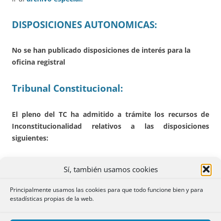
DISPOSICIONES AUTONOMICAS:
No se han publicado disposiciones de interés para la
oficina registral
Tribunal Constitucional:
El pleno del TC ha admitido a trámite los recursos de
Inconstitucionalidad relativos a las disposiciones
siguientes:
CATALUÑA.
Contra determinados artículos de la
Ley
Sí, también usamos cookies
11/2020, de 18 de septiembre
, de medidas urgentes
en materia de
contención de rentas en los contratos
Principalmente usamos las cookies para que todo funcione bien y para
de arrendamiento de vivienda
y de modificación de
estadísticas propias de la web.
la Ley 18/2007, de la Ley 24/2015 y de la Ley 4/2016,
relativas a la protección del derecho a la vivienda.