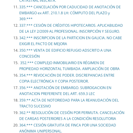
CATASTRAL INSCRITA.
335.*** CANCELACIÓN POR CADUCIDAD DE ANOTACIÓN DE
EMBARGO ex ART. 210.1.8 LH: CÓMPUTO DEL PLAZO y
369.***
337.*** CESIÓN DE CRÉDITOS HIPOTECARIOS. APLICABILIDAD
DE LA LEY 2/2009 AL PROFESIONAL: INSCRIPCIÓN Y SEGURO.
342.*** INSCRIPCION DE LA PARTICION EN GALICIA. NO CABE
EXIGIR EL PACTO DE MEJORA
350.*** VENTA DE EDIFICIO REFUGIO ADSCRITO A UNA
CONCESIÓN
352.*** COMPLEJO INMOBILIARIO EN RÉGIMEN DE
PROPIEDAD HORIZONTAL TUMBADA. AMPLIACIÓN DE OBRA
354.*** REVOCACIÓN DE PODER. DISCREPANCIAS ENTRE
COPIA ELECTRÓNICA Y COPIA POSTERIOR.
356.*** ANOTACIÓN DE EMBARGO. SUBROGACION EN
ANOTACION PREFERENTE DEL ART. 659.3 LEC
359.** ACTA DE NOTORIEDAD PARA LA REANUDACIÓN DEL
TRACTO SUCESIVO
362.** RESOLUCIÓN DE CESIÓN POR PERMUTA. CANCELACIÓN
DE CARGAS POSTERIORES A LA CONDICIÓN RESOLUTORIA
364.*** CESIÓN GRATUITA DE FINCA POR UNA SOCIEDAD
ANÓNIMA UNIPERSONAL.