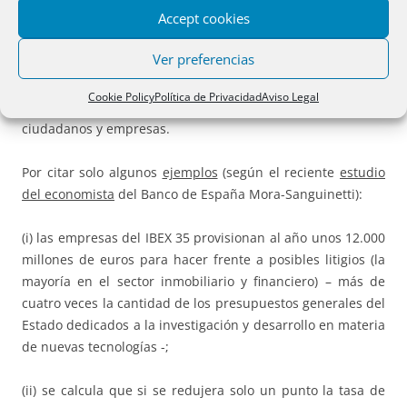
4.- CONSECUENCIAS ECONÓMICAS DE ESTA
Accept cookies
SITUACIÓN
Ver preferencias
Las
consecuencias económicas
de esta situación no son
Cookie Policy
Política de Privacidad
Aviso Legal
inocuas ni para las Administraciones Públicas ni para los
ciudadanos y empresas.
Por citar solo algunos
ejemplos
(según el reciente
estudio
del economista
del Banco de España Mora-Sanguinetti):
(i) las empresas del IBEX 35 provisionan al año unos 12.000
millones de euros para hacer frente a posibles litigios (la
mayoría en el sector inmobiliario y financiero) – más de
cuatro veces la cantidad de los presupuestos generales del
Estado dedicados a la investigación y desarrollo en materia
de nuevas tecnologías -;
(ii) se calcula que si se redujera solo un punto la tasa de