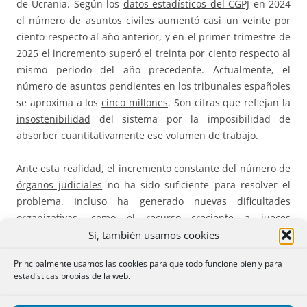
de Ucrania. Según los
datos estadísticos del CGPJ
en 2024
el número de asuntos civiles aumentó casi un veinte por
ciento respecto al año anterior, y en el primer trimestre de
2025 el incremento superó el treinta por ciento respecto al
mismo periodo del año precedente. Actualmente, el
número de asuntos pendientes en los tribunales españoles
se aproxima a los
cinco millones
. Son cifras que reflejan la
insostenibilidad
del sistema por la imposibilidad de
absorber cuantitativamente ese volumen de trabajo.
Ante esta realidad, el incremento constante del
número de
órganos judiciales
no ha sido suficiente para resolver el
problema. Incluso ha generado nuevas dificultades
organizativas, como el recurso creciente a jueces
sustitutos, lo que ha sido objeto de críticas por parte de las
Sí, también usamos cookies
instancias europeas.
Principalmente usamos las cookies para que todo funcione bien y para
estadísticas propias de la web.