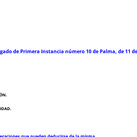
Juzgado de Primera Instancia número 10 de Palma, de 11 d
IÓN.
IDAD.
nsideraciones que pueden deducirse de la misma.