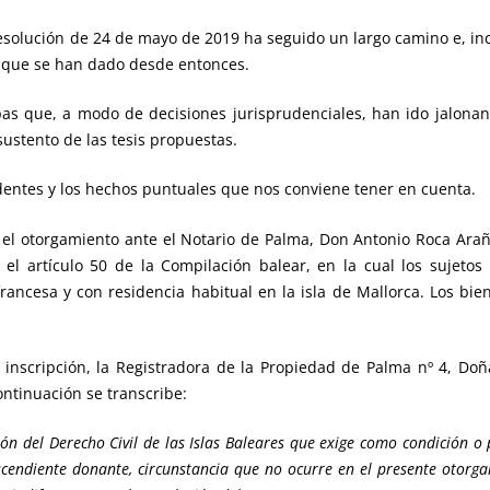
ución de 24 de mayo de 2019 ha seguido un largo camino e, inclu
s que se han dado desde entonces.
e, a modo de decisiones jurisprudenciales, han ido jalonando 
ustento de las tesis propuestas.
s y los hechos puntuales que nos conviene tener en cuenta.
torgamiento ante el Notario de Palma, Don Antonio Roca Arañó,
 el artículo 50 de la Compilación balear, en la cual los sujeto
francesa y con residencia habitual en la isla de Mallorca. Los b
ipción, la Registradora de la Propiedad de Palma nº 4, Doña
ontinuación se transcribe:
ción del Derecho Civil de las Islas Baleares que exige como condición o
ascendiente donante, circunstancia que no ocurre en el presente otorg