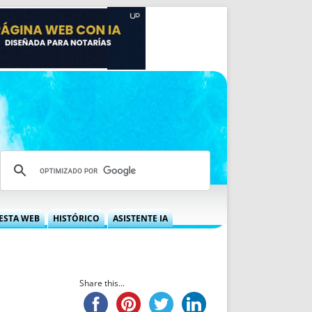
ESTA WEB
HISTÓRICO
ASISTENTE IA
A DGRN
QUÉ OFRECEMOS
 NIF
IDEARIO WEB
 LABORAL
QUIÉNES SOMOS
Share this...
ÁBILES
HISTORIA