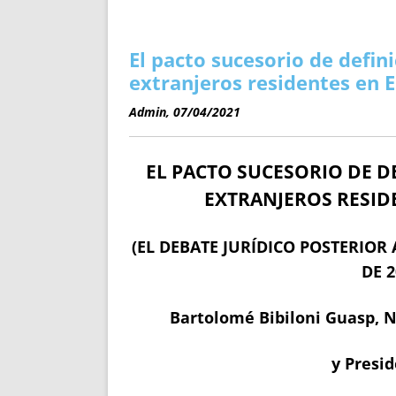
ENRIQUECIDAS
TITULARES 
NO DESESPERES
CAT
A MANO
SUCESIONES 
El pacto sucesorio de defin
FUTURAS NORMAS
GEORREFE
extranjeros residentes en E
ALQUILE
Admin, 07/04/2021
TRI
LH Y C
EL
PACTO SUCESORIO DE D
¿SABIA
FRANCI
EXTRANJEROS RESIDE
BÚSQUED
(EL DEBATE JURÍDICO POSTERIOR
DE 2
Bartolomé Bibiloni Guasp, N
y Presid