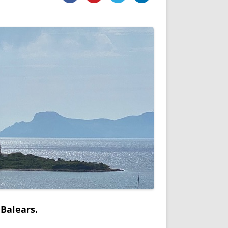
DE INICIO
PREMIO NYR
VORITOS
CONVENCIONES ANUALES
A IRPF
NUEVA ETAPA
AS
POLÍTICA DE PRIVACIDAD
IJUELAS
AVISO LEGAL
POTECA
REPORTAR INCIDENCIA
PERES
LOGOTIPO
CES
ENTREVISTAS
SONRISA
ENVÍA CORREO
CANALES DE VÍDEO
 Balears.