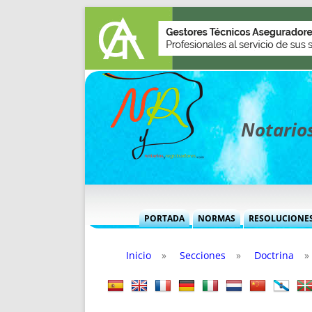
Notarios
PORTADA
NORMAS
RESOLUCIONE
MÁS USADAS (CUADRO)
INFORMES 
Inicio
»
Secciones
»
Doctrina
»
INFORMES MENSUALES
VOCES P
MÁS DESTACADAS
VOCES M
TITULARES DESDE 2002
TITULARES