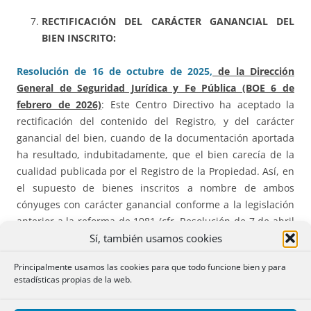
RECTIFICACIÓN DEL CARÁCTER GANANCIAL DEL
BIEN INSCRITO:
Resolución de 16 de octubre de 2025,
de la Dirección
General de Seguridad Jurídica y Fe Pública (BOE 6 de
febrero de 2026)
: Este Centro Directivo ha aceptado la
rectificación del contenido del Registro, y del carácter
ganancial del bien, cuando de la documentación aportada
ha resultado, indubitadamente, que el bien carecía de la
cualidad publicada por el Registro de la Propiedad. Así, en
el supuesto de bienes inscritos a nombre de ambos
cónyuges con carácter ganancial conforme a la legislación
anterior a la reforma de 1981 (cfr. Resolución de 7 de abril
Sí, también usamos cookies
de 1978), o conforme a la legislación vigente en la
actualidad (cfr. Resoluciones de 14 de mayo de 2013 y 7 de
Principalmente usamos las cookies para que todo funcione bien y para
julio de 2015, aunque en ambas no fue suficiente dicha
estadísticas propias de la web.
acreditación para la rectificación del Registro), de bienes
inscritos a nombre de un solo cónyuge con carácter