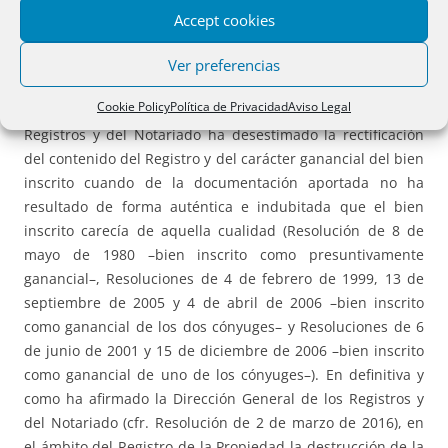
ganancial (cfr. Resolución de 6 de noviembre de 1980), e
Accept cookies
incluso de bienes inscritos como gananciales a nombre del
marido y de una esposa distinta a la que resulta del
Ver preferencias
contenido del Registro Civil (cfr. Resolución de 5 de mayo
Cookie Policy
Política de Privacidad
Aviso Legal
de 1978). Por el contrario, la Dirección General de los
Registros y del Notariado ha desestimado la rectificación
del contenido del Registro y del carácter ganancial del bien
inscrito cuando de la documentación aportada no ha
resultado de forma auténtica e indubitada que el bien
inscrito carecía de aquella cualidad (Resolución de 8 de
mayo de 1980 –bien inscrito como presuntivamente
ganancial–, Resoluciones de 4 de febrero de 1999, 13 de
septiembre de 2005 y 4 de abril de 2006 –bien inscrito
como ganancial de los dos cónyuges– y Resoluciones de 6
de junio de 2001 y 15 de diciembre de 2006 –bien inscrito
como ganancial de uno de los cónyuges–). En definitiva y
como ha afirmado la Dirección General de los Registros y
del Notariado (cfr. Resolución de 2 de marzo de 2016), en
el ámbito del Registro de la Propiedad la destrucción de la