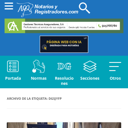
Portada
Normas
Resolucio
Secciones
Otros
nes
ARCHIVO DE LA ETIQUETA:
DGSJYFP