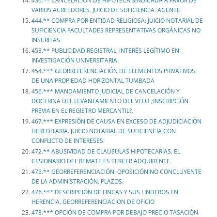
430.** CANCELACIÓN DE HIPOTECA SINDICADA A FAVOR DE
VARIOS ACREEDORES. JUICIO DE SUFICIENCIA. AGENTE.
444.** COMPRA POR ENTIDAD RELIGIOSA: JUICIO NOTARIAL DE
SUFICIENCIA FACULTADES REPRESENTATIVAS ORGÁNICAS NO
INSCRITAS.
453.** PUBLICIDAD REGISTRAL: INTERÉS LEGÍTIMO EN
INVESTIGACIÓN UNIVERSITARIA.
454.*** GEORREFERENCIACIÓN DE ELEMENTOS PRIVATIVOS
DE UNA PROPIEDAD HORIZONTAL TUMBADA
456.*** MANDAMIENTO JUDICIAL DE CANCELACIÓN Y
DOCTRINA DEL LEVANTAMIENTO DEL VELO ¿INSCRIPCIÓN
PREVIA EN EL REGISTRO MERCANTIL?.
467.*** EXPRESIÓN DE CAUSA EN EXCESO DE ADJUDICIACIÓN
HEREDITARIA. JUICIO NOTARIAL DE SUFICIENCIA CON
CONFLICTO DE INTERESES.
472.** ABUSIVIDAD DE CLAUSULAS HIPOTECARIAS. EL
CESIONARIO DEL REMATE ES TERCER ADQUIRENTE.
475.** GEORREFERENCIACIÓN: OPOSICIÓN NO CONCLUYENTE
DE LA ADMINISTRACIÓN. PLAZOS.
476.*** DESCRIPCIÓN DE FINCAS Y SUS LINDEROS EN
HERENCIA. GEORREFERENCIACION DE OFICIO
478.*** OPCIÓN DE COMPRA POR DEBAJO PRECIO TASACIÓN.