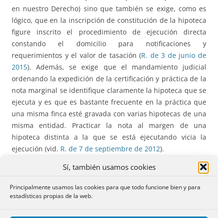
en nuestro Derecho) sino que también se exige, como es
lógico, que en la inscripción de constitución de la hipoteca
figure inscrito el procedimiento de ejecución directa
constando el domicilio para notificaciones y
requerimientos y el valor de tasación (
R. de 3 de junio de
2015
). Además, se exige que el mandamiento judicial
ordenando la expedición de la certificación y práctica de la
nota marginal se identifique claramente la hipoteca que se
ejecuta y es que es bastante frecuente en la práctica que
una misma finca esté gravada con varias hipotecas de una
misma entidad. Practicar la nota al margen de una
hipoteca distinta a la que se está ejecutando vicia la
ejecución (vid.
R. de 7 de septiembre de 2012
).
Sí, también usamos cookies
Las funciones de esta nota marginal han sido analizadas
por la DGRN, en múltiples resoluciones reconociendo que
Principalmente usamos las cookies para que todo funcione bien y para
la referida nota marginal cumple
funciones de publicidad
estadísticas propias de la web.
y notificación
respecto a los titulares posteriores a la