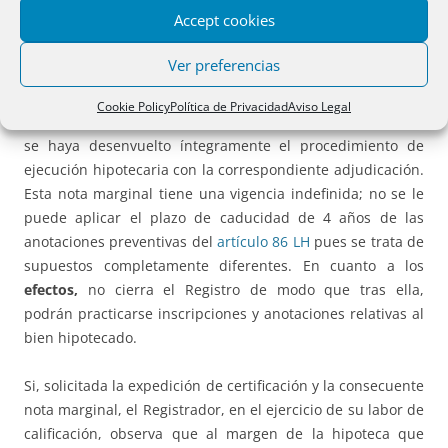
misma. Permite la cancelación de los asientos posteriores a
Accept cookies
dicha nota sin necesidad de que conste que los titulares
de estos asientos han sido notificados dada la función
Ver preferencias
notificadora que cumple la nota. Iniciada la ejecución
hipotecaria, el hecho de que hayan transcurrido varios
Cookie Policy
Política de Privacidad
Aviso Legal
años desde la práctica de la nota marginal no significa que
se haya desenvuelto íntegramente el procedimiento de
ejecución hipotecaria con la correspondiente adjudicación.
Esta nota marginal tiene una vigencia indefinida; no se le
puede aplicar el plazo de caducidad de 4 años de las
anotaciones preventivas del
artículo 86 LH
pues se trata de
supuestos completamente diferentes. En cuanto a los
efectos,
no cierra el Registro de modo que tras ella,
podrán practicarse inscripciones y anotaciones relativas al
bien hipotecado.
Si, solicitada la expedición de certificación y la consecuente
nota marginal, el Registrador, en el ejercicio de su labor de
calificación, observa que al margen de la hipoteca que