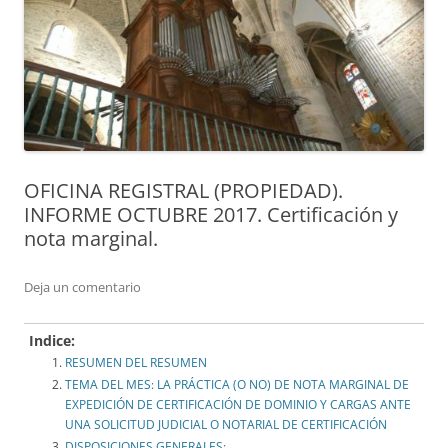
OFICINA REGISTRAL (PROPIEDAD).
INFORME OCTUBRE 2017. Certificación y
nota marginal.
Deja un comentario
Indice:
RESUMEN DEL RESUMEN
TEMA DEL MES: LA PRÁCTICA (O NO) DE NOTA MARGINAL DE
EXPEDICIÓN DE CERTIFICACIÓN DE DOMINIO Y CARGAS ANTE
UNA SOLICITUD JUDICIAL O NOTARIAL DE CERTIFICACIÓN
DISPOSICIONES GENERALES: