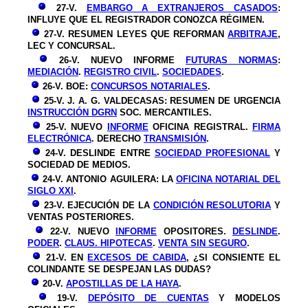
27-V.
EMBARGO A EXTRANJEROS CASADOS
:
INFLUYE QUE EL REGISTRADOR CONOZCA RÉGIMEN.
27-V. RESUMEN LEYES QUE REFORMAN
ARBITRAJE
,
LEC Y CONCURSAL.
26-V. NUEVO INFORME
FUTURAS NORMAS
:
MEDIACIÓN
.
REGISTRO CIVIL
.
SOCIEDADES
.
26-V. BOE:
CONCURSOS NOTARIALES
.
25-V. J. A. G. VALDECASAS: RESUMEN DE URGENCIA
INSTRUCCIÓN DGRN
SOC. MERCANTILES.
25-V. NUEVO
INFORME
OFICINA REGISTRAL.
FIRMA
ELECTRÓNICA
. DERECHO
TRANSMISIÓN
.
24-V. DESLINDE ENTRE
SOCIEDAD PROFESIONAL
Y
SOCIEDAD DE MEDIOS.
24-V. ANTONIO AGUILERA: LA
OFICINA NOTARIAL DEL
SIGLO XXI
.
23-V. EJECUCIÓN DE LA
CONDICIÓN RESOLUTORIA
Y
VENTAS POSTERIORES.
22-V. NUEVO
INFORME
OPOSITORES.
DESLINDE
.
PODER
.
CLAUS. HIPOTECAS
.
VENTA SIN SEGURO
.
21-V. EN
EXCESOS DE CABIDA
, ¿SI CONSIENTE EL
COLINDANTE SE DESPEJAN LAS DUDAS?
20-V.
APOSTILLAS DE LA HAYA
.
19-V.
DEPÓSITO DE CUENTAS
Y MODELOS