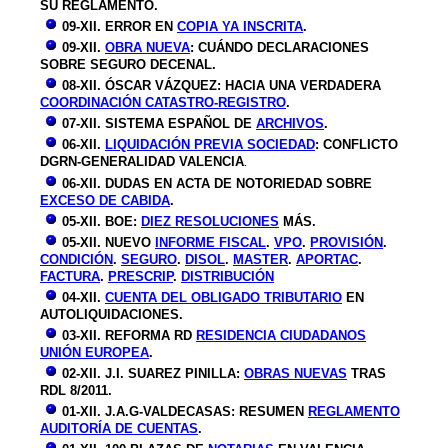
SU REGLAMENTO
.
09-X
II. ERROR EN
COPIA YA INSCRITA
.
09-X
II.
OBRA NUEVA
: CUÁNDO DECLARACIONES
SOBRE SEGURO DECENAL.
08-X
II. ÓSCAR VÁZQUEZ: HACIA UNA VERDADERA
COORDINACIÓN CATASTRO-REGISTRO
.
07-X
II. SISTEMA ESPAÑOL DE
ARCHIVOS
.
06-X
II.
LIQUIDACIÓN PREVIA SOCIEDAD
: CONFLICTO
DGRN-GENERALIDAD VALENCIA
.
06-XII. DUDAS EN ACTA DE NOTORIEDAD SOBRE
EXCESO DE CABIDA
.
05-XII. BOE:
DIEZ RESOLUCIONES
MÁS.
05-XII. NUEVO
INFORME FISCAL
.
VPO
.
PROVISIÓN
.
CONDICIÓN
.
SEGURO
.
DISOL
.
MASTER
.
APORTAC
.
FACTURA
.
PRESCRIP
.
DISTRIBUCIÓN
04-XII.
CUENTA DEL OBLIGADO TRIBUTARIO
EN
AUTOLIQUIDACIONES.
03-XII. REFORMA RD
RESIDENCIA CIUDADANOS
UNIÓN EUROPEA
.
02-XII. J.I. SUAREZ PINILLA:
OBRAS NUEVAS
TRAS
RDL 8/2011.
01-XII. J.A.G-VALDECASAS: RESUMEN
REGLAMENTO
AUDITORÍA DE CUENTAS
.