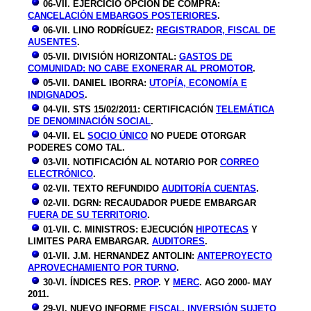
06-VII. EJERCICIO OPCIÓN DE COMPRA:
CANCELACIÓN EMBARGOS POSTERIORES
.
06-VII. LINO RODRÍGUEZ:
REGISTRADOR, FISCAL DE
AUSENTES
.
05-VII. DIVISIÓN HORIZONTAL:
GASTOS DE
COMUNIDAD: NO CABE EXONERAR AL PROMOTOR
.
05-VII. DANIEL IBORRA:
UTOPÍA, ECONOMÍA E
INDIGNADOS
.
04-VII. STS 15/02/2011: CERTIFICACIÓN
TELEMÁTICA
DE DENOMINACIÓN SOCIAL
.
04-VII. EL
SOCIO ÚNICO
NO PUEDE OTORGAR
PODERES COMO TAL.
03-VII. NOTIFICACIÓN AL NOTARIO POR
CORREO
ELECTRÓNICO
.
02-VII. TEXTO REFUNDIDO
AUDITORÍA CUENTAS
.
02-VII. DGRN: RECAUDADOR PUEDE EMBARGAR
FUERA DE SU TERRITORIO
.
01-VII.
C. MINISTROS: EJECUCIÓN
HIPOTECAS
Y
LIMITES PARA EMBARGAR.
AUDITORES
.
01-VII.
J.M. HERNANDEZ ANTOLIN:
ANTEPROYECTO
APROVECHAMIENTO POR TURNO
.
30-VI.
ÍNDICES RES.
PROP
. Y
MERC
. AGO 2000- MAY
2011.
29-VI. NUEVO INFORME
FISCAL
.
INVERSIÓN SUJETO