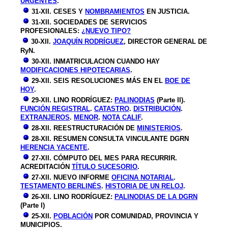
URGENTES
.
31-XII. CESES Y
NOMBRAMIENTOS
EN JUSTICIA.
31-XII. SOCIEDADES DE SERVICIOS
PROFESIONALES:
¿NUEVO TIPO?
30-XII.
JOAQUÍN RODRÍGUEZ
, DIRECTOR GENERAL DE
RyN.
30-XII. INMATRICULACION CUANDO HAY
MODIFICACIONES HIPOTECARIAS
.
29-XII. SEIS RESOLUCIONES MÁS EN EL
BOE DE
HOY
.
29-XII. LINO RODRÍGUEZ:
PALINODIAS
(Parte II).
FUNCIÓN REGISTRAL
.
CATASTRO
.
DISTRIBUCIÓN
.
EXTRANJEROS
.
MENOR
.
NOTA CALIF
.
28-XII. REESTRUCTURACIÓN DE
MINISTERIOS
.
28-XII. RESUMEN CONSULTA VINCULANTE DGRN
HERENCIA YACENTE
.
27-XII. CÓMPUTO DEL MES PARA RECURRIR.
ACREDITACIÓN
TÍTULO SUCESORIO
.
27-XII. NUEVO INFORME
OFICINA NOTARIAL
.
TESTAMENTO BERLINÉS
.
HISTORIA DE UN RELOJ
.
26-XII. LINO RODRÍGUEZ:
PALINODIAS DE LA DGRN
(Parte I)
25-XII.
POBLACIÓN
POR COMUNIDAD, PROVINCIA Y
MUNICIPIOS.