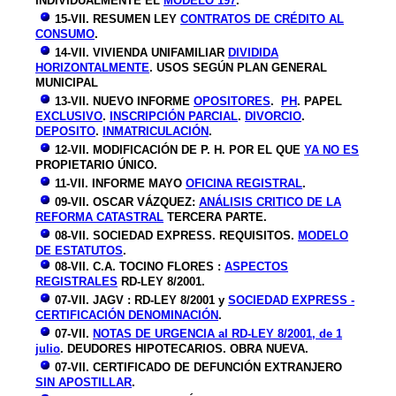
INDIVIDUALMENTE EL
MODELO 197
.
15-VII. RESUMEN LEY
CONTRATOS DE CRÉDITO AL
CONSUMO
.
14-VII. VIVIENDA UNIFAMILIAR
DIVIDIDA
HORIZONTALMENTE
. USOS SEGÚN PLAN GENERAL
MUNICIPAL
13-VII. NUEVO INFORME
OPOSITORES
.
PH
. PAPEL
EXCLUSIVO
.
INSCRIPCIÓN PARCIAL
.
DIVORCIO
.
DEPOSITO
.
INMATRICULACIÓN
.
12-VII. MODIFICACIÓN DE P. H. POR EL QUE
YA NO ES
PROPIETARIO ÚNICO.
11-VII. INFORME MAYO
OFICINA REGISTRAL
.
09-VII. OSCAR VÁZQUEZ:
ANÁLISIS CRITICO DE LA
REFORMA CATASTRAL
TERCERA PARTE.
08-VII. SOCIEDAD EXPRESS. REQUISITOS.
MODELO
DE ESTATUTOS
.
08-VII. C.A. TOCINO FLORES :
ASPECTOS
REGISTRALES
RD-LEY 8/2001.
07-VII. JAGV : RD-LEY 8/2001 y
SOCIEDAD EXPRESS -
CERTIFICACIÓN DENOMINACIÓN
.
07-VII.
NOTAS DE URGENCIA al RD-LEY 8/2001, de 1
julio
. DEUDORES HIPOTECARIOS. OBRA NUEVA.
07-VII. CERTIFICADO DE DEFUNCIÓN EXTRANJERO
SIN APOSTILLAR
.