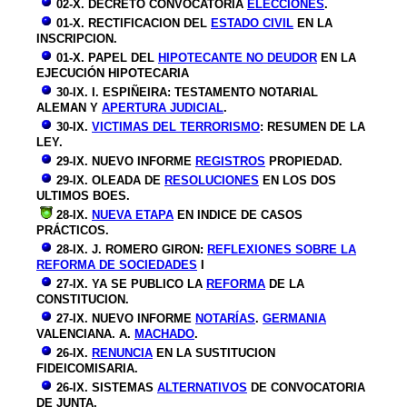
02-X. DECRETO CONVOCATORIA
ELECCIONES
.
01-X. RECTIFICACION DEL
ESTADO CIVIL
EN LA
INSCRIPCION.
01-X. PAPEL DEL
HIPOTECANTE NO DEUDOR
EN LA
EJECUCIÓN HIPOTECARIA
30-IX. I. ESPIÑEIRA: TESTAMENTO NOTARIAL
ALEMAN Y
APERTURA JUDICIAL
.
30-IX.
VICTIMAS DEL TERRORISMO
: RESUMEN DE LA
LEY.
29-IX. NUEVO INFORME
REGISTROS
PROPIEDAD.
29-IX. OLEADA DE
RESOLUCIONES
EN LOS DOS
ULTIMOS BOES.
28-IX.
NUEVA ETAPA
EN INDICE DE CASOS
PRÁCTICOS.
28-IX. J. ROMERO GIRON:
REFLEXIONES
SOBRE LA
REFORMA DE SOCIEDADES
I
27-IX. YA SE P
UBLICO LA
REFORMA
DE LA
CONSTITUCION.
27-IX. NUEVO INFORME
NOTARÍAS
.
GERMANIA
VALENCIANA. A.
MACHADO
.
26-IX.
RENUNCIA
EN LA SUSTITUCION
FIDEICOMISARIA.
26-IX. SISTEMAS
ALTERNATIVOS
DE CONVOCATORIA
DE JUNTA.