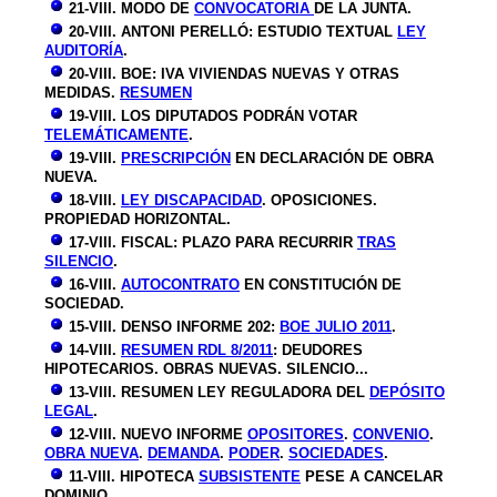
21-VIII. MODO DE
CONVOCATORIA
DE LA JUNTA.
20-VIII. ANTONI PERELLÓ: ESTUDIO TEXTUAL
LEY
AUDITORÍA
.
20-VIII. BOE: IVA VIVIENDAS NUEVAS Y OTRAS
MEDIDAS.
RESUMEN
19-VIII. LOS DIPUTADOS PODRÁN VOTAR
TELEMÁTICAMENTE
.
19-VIII.
PRESCRIPCIÓN
EN DECLARACIÓN DE OBRA
NUEVA.
18-VIII.
LEY DISCAPACIDAD
. OPOSICIONES.
PROPIEDAD HORIZONTAL.
17-VIII. FISCAL: PLAZO PARA RECURRIR
TRAS
SILENCIO
.
16-VIII.
AUTOCONTRATO
EN CONSTITUCIÓN DE
SOCIEDAD.
15-VIII. DENSO INFORME 202:
BOE JULIO 2011
.
14-VIII.
RESUMEN RDL 8/2011
: DEUDORES
HIPOTECARIOS. OBRAS NUEVAS. SILENCIO...
13-VIII. RESUMEN LEY REGULADORA DEL
DEPÓSITO
LEGAL
.
12-VIII. NUEVO INFORME
OPOSITORES
.
CONVENIO
.
OBRA NUEVA
.
DEMANDA
.
PODER
.
SOCIEDADES
.
11-VIII. HIPOTECA
SUBSISTENTE
PESE A CANCELAR
DOMINIO.