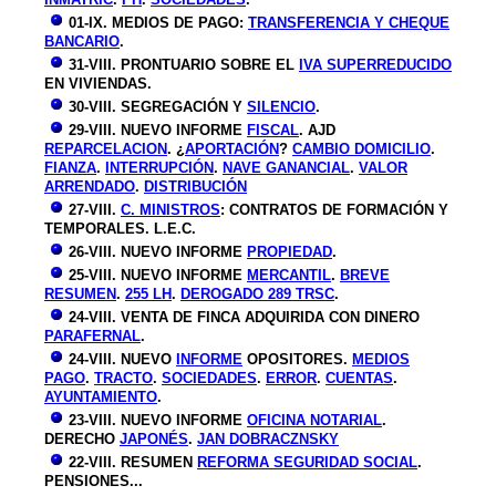
01
-I
X
.
MEDIOS DE PAGO:
TRANSFERENCIA Y CHEQUE
BANCARIO
.
31
-VIII.
PRONTUARIO SOBRE EL
IVA SUPERREDUCIDO
EN VIVIENDAS.
30
-VIII. SEGREGACIÓN Y
SILENCIO
.
2
9
-VIII. NUEVO INFORME
FISCAL
. AJD
REPARCELACION
. ¿
APORTACIÓN
?
CAMBIO DOMICILIO
.
FIANZA
.
INTERRUPCIÓN
.
NAVE GANANCIAL
.
VALOR
ARRENDADO
.
DISTRIBUCIÓN
27-VIII.
C. MINISTROS
: CONTRATOS DE FORMACIÓN Y
TEMPORALES. L.E.C.
26-VIII. NUEVO INFORME
PROPIEDAD
.
25-VIII. NUEVO INFORME
MERCANTIL
.
BREVE
RESUMEN
.
255 LH
.
DEROGADO 289 TRSC
.
24-VIII. VENTA DE FINCA ADQUIRIDA CON DINERO
PARAFERNAL
.
24-VIII. NUEVO
INFORME
OPOSITORES.
MEDIOS
PAGO
.
TRACTO
.
SOCIEDADES
.
ERROR
.
CUENTAS
.
AYUNTAMIENTO
.
23-VIII. NUEVO INFORME
OFICINA NOTARIAL
.
DERECHO
JAPONÉS
.
JAN DOBRACZNSKY
22-VIII. RESUMEN
REFORMA SEGURIDAD SOCIAL
.
PENSIONES...