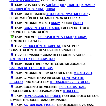
CUENTAS ANUALES
YA DEPOSITADAS.
14-IV. SEIS NUEVOS
SABÍAS QUÉ
:
TRACTO
.
KRAMER
.
INSCRIPCIÓN PARCIAL
.
CHINA
.
13-IV. CALIFICACIÓN
ACTA PARA INMATRICULAR
Y
LEGITIMACIÓN DEL NOTARIO PARA RECURRIR.
13-IV. INFORME MARZO
RRMM
. SOCIO
ÚNICO
.
12-IV.
CONVENIO REGULADOR
FALTANDO TÍTULO
PREVIO DE APORTACIÓN.
12-IV. ¡NUEVO!:
DISPOSICIONES ENRIQUECIDAS
DENTRO DE LA WEB.
11-IV.
REDUCCIÓN DE CAPITAL
EN SL POR
CONSTITUCIÓN DE RESERVA INDISPONIBLE.
11-IV. FERNANDO GOMÁ: REFLEXIONES SOBRE EL
ART. 18.2 LEY DEL CATASTRO
.
10-IV. DANIEL IBORRA: DE CÓMO MEJORAR LA
CALIDAD DE LOS POLÍTICOS
.
09-IV. INFORME Nº 198: RESUMEN BOE
MARZO 2011
.
08-IV. C. MINISTROS: INFORME
CONTRATO DE
SEGURO
. PROYECTO LEY
MEDIACIÓN CIVIL Y MERC.
08-IV. EUGENIO DE VICENTE:
REF. CATASTRAL
,
PROCEDIMIENTO SUBSANACIÓN Y
MODELOS
07-IV.
REVOCACIÓN DE PODER
POR UNO SOLO DE LOS
ADMINISTRADORES MANCOMUNADOS.
07-IV.
ACTUALIDAD FISCAL
: DISOLUCIONES VARIAS.