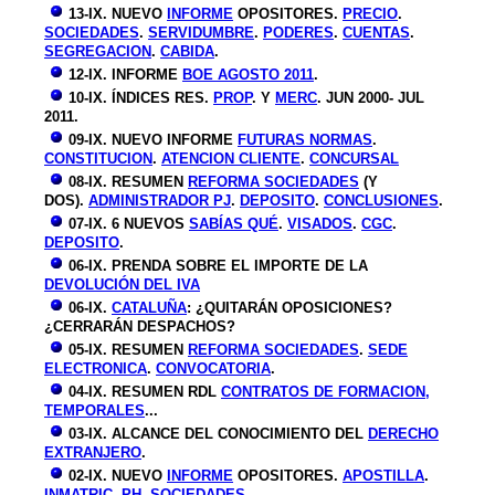
13
-I
X
. NUEVO
INFORME
OPOSITORES.
PRECIO
.
SOCIEDADES
.
SERVIDUMBRE
.
PODERES
.
CUENTAS
.
SEGREGACION
.
CABIDA
.
12
-I
X
.
INFORME
BOE AGOSTO 2011
.
10
-I
X
.
ÍNDICES RES.
PROP
. Y
MERC
. JUN 2000- JUL
2011.
09
-I
X. NUEVO INFORME
FUTURAS NORMAS
.
CONSTITUCION
.
ATENCION CLIENTE
.
CONCURSAL
08
-I
X. RESUMEN
REFORMA SOCIEDADES
(Y
DOS).
ADMINISTRADOR PJ
.
DEPOSITO
.
CONCLUSIONES
.
07
-I
X
. 6 NUEVOS
SABÍAS QUÉ
.
VISADOS
.
CGC
.
DEPOSITO
.
06
-I
X. PRENDA SOBRE EL IMPORTE DE LA
DEVOLUCIÓN DEL IVA
06
-I
X.
CATALUÑA
: ¿QUITARÁN OPOSICIONES?
¿CERRARÁN DESPACHOS?
05
-I
X. RESUMEN
REFORMA SOCIEDADES
.
SEDE
ELECTRONICA
.
CONVOCATORIA
.
04
-I
X
.
RESUMEN RDL
CONTRATOS DE FORMACION,
TEMPORALES
...
03
-I
X
.
ALCANCE DEL CONOCIMIENTO DEL
DERECHO
EXTRANJERO
.
0
2-I
X
. NUEVO
INFORME
OPOSITORES.
APOSTILLA
.
INMATRIC
.
PH
.
SOCIEDADES
.