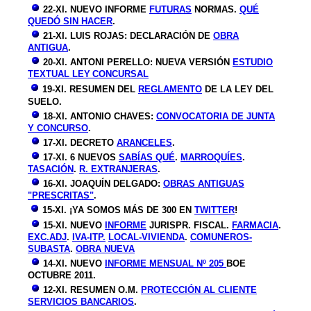
22-XI. NUEVO INFORME
FUTURAS
NORMAS.
QUÉ
QUEDÓ SIN HACER
.
21-XI. LUIS ROJAS: DECLARACIÓN DE
OBRA
ANTIGUA
.
20-XI. ANTONI PERELLO: NUEVA VERSIÓN
ESTUDIO
TEXTUAL LEY
CONCURSAL
19-XI. RESUMEN DEL
REGLAMENTO
DE LA LEY DEL
SUELO.
18-XI. ANTONIO CHAVES:
CONVOCATORIA DE JUNTA
Y CONCURSO
.
17-XI. DECRETO
ARANCELES
.
17-XI. 6 NUEVOS
SABÍAS QUÉ
.
MARROQUÍES
.
TASACIÓN
.
R. EXTRANJERAS
.
16-XI. JOAQUÍN DELGADO:
OBRAS ANTIGUAS
"PRESCRITAS"
.
15-XI. ¡YA SOMOS MÁS DE 300 EN
TWITTER
!
15-XI. NUEVO
INFORME
JURISPR. FISCAL.
FARMACIA
.
EXC.ADJ
.
IVA-ITP.
LOCAL-VIVIENDA
.
COMUNEROS-
SUBASTA
.
OBRA NUEVA
14-XI. NUEVO
INFORME MENSUAL Nº 205
BOE
OCTUBRE 2011.
12-XI. RESUMEN O.M.
PROTECCIÓN AL CLIENTE
SERVICIOS BANCARIOS
.