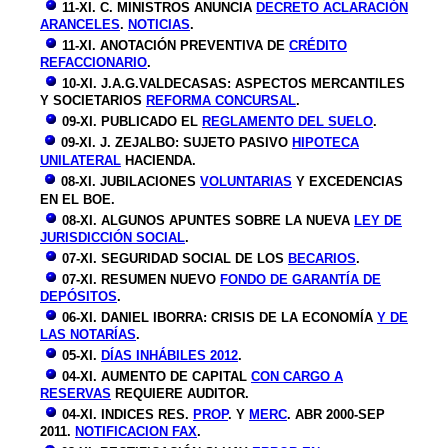
11-XI. C. MINISTROS ANUNCIA
DECRETO ACLARACIÓN
ARANCELES
.
NOTICIAS
.
11-XI. ANOTACIÓN PREVENTIVA DE
CRÉDITO
REFACCIONARIO
.
10-XI. J.A.G.VALDECASAS: ASPECTOS MERCANTILES
Y SOCIETARIOS
REFORMA CONCURSAL
.
09-XI. PUBLICADO EL
REGLAMENTO DEL SUELO
.
09-XI. J. ZEJALBO: SUJETO PASIVO
HIPOTECA
UNILATERAL
HACIENDA.
08-XI. JUBILACIONES
VOLUNTARIAS
Y EXCEDENCIAS
EN EL BOE.
08-XI. ALGUNOS APUNTES SOBRE LA NUEVA
LEY DE
JURISDICCIÓN SOCIAL
.
07-XI. SEGURIDAD SOCIAL DE LOS
BECARIOS
.
07-XI. RESUMEN NUEVO
FONDO DE GARANTÍA DE
DEPÓSITOS
.
06-XI. DANIEL IBORRA: CRISIS DE LA ECONOMÍA
Y DE
LAS NOTARÍAS
.
05-XI.
DÍAS INHÁBILES 2012
.
04-XI. AUMENTO DE CAPITAL
CON CARGO A
RESERVAS
REQUIERE AUDITOR.
04-XI. I
NDICES RES.
PROP
. Y
MERC
. ABR 2000-SEP
2011.
NOTIFICACION FAX
.