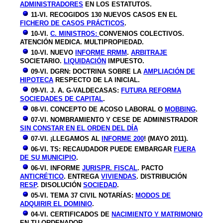
ADMINISTRADORES
EN LOS ESTATUTOS.
11-VI. RECOGIDOS 130 NUEVOS CASOS EN EL
FICHERO DE CASOS PRÁCTICOS
.
10-VI.
C. MINISTROS:
CONVENIOS COLECTIVOS.
ATENCIÓN MEDICA. MULTIPROPIEDAD.
10-VI. NUEVO
INFORME RRMM
.
ARBITRAJE
SOCIETARIO.
LIQUIDACIÓN
IMPUESTO.
09-VI. DGRN: DOCTRINA SOBRE LA
AMPLIACIÓN DE
HIPOTECA
RESPECTO DE LA INICIAL.
09-VI. J. A. G-VALDECASAS:
FUTURA REFORMA
SOCIEDADES DE CAPITAL
.
08-VI. CONCEPTO DE ACOSO LABORAL O
MOBBING
.
07-VI. NOMBRAMIENTO Y CESE DE ADMINISTRADOR
SIN CONSTAR EN EL ORDEN DEL DÍA
07-VI. ¡LLEGAMOS AL
INFORME 200
! (MAYO 2011).
06-VI. TS: RECAUDADOR PUEDE EMBARGAR
FUERA
DE SU MUNICIPIO
.
06-VI. INFORME
JURISPR. FISCAL
. PACTO
ANTICRÉTICO
. ENTREGA
VIVIENDAS
. DISTRIBUCIÓN
RESP
. DISOLUCIÓN
SOCIEDAD
.
05-VI. TEMA 37 CIVIL NOTARÍAS:
MODOS DE
ADQUIRIR EL DOMINIO
.
04-VI. CERTIFICADOS DE
NACIMIENTO Y MATRIMONIO
EN TU ORDENADOR.