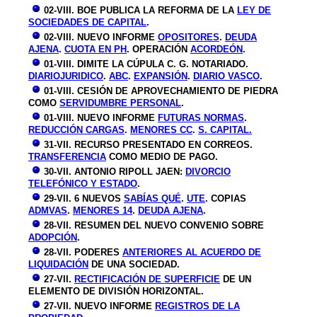
02-VIII. BOE PUBLICA LA REFORMA DE LA
LEY DE
SOCIEDADES DE CAPITAL
.
02-VIII. NUEVO INFORME
OPOSITORES
.
DEUDA
AJENA
.
CUOTA EN PH
. OPERACIÓN
ACORDEÓN
.
01-VIII. DIMITE LA CÚPULA C. G. NOTARIADO.
DIARIOJURIDICO
.
ABC
.
EXPANSIÓN
.
DIARIO VASCO
.
01-VIII. CESIÓN DE APROVECHAMIENTO DE PIEDRA
COMO
SERVIDUMBRE PERSONAL
.
01-VIII. NUEVO INFORME
FUTURAS NORMAS
.
REDUCCIÓN CARGAS
.
MENORES CC
.
S. CAPITAL.
31-VII. RECURSO PRESENTADO EN CORREOS.
TRANSFERENCIA
COMO MEDIO DE PAGO.
30-VII. ANTONIO RIPOLL JAEN:
DIVORCIO
TELEFÓNICO Y ESTADO
.
29-VII. 6 NUEVOS
SABÍAS QUÉ
.
UTE
. COPIAS
ADMVAS
.
MENORES 14
.
DEUDA AJENA
.
28-VII. RESUMEN DEL NUEVO CONVENIO SOBRE
ADOPCIÓN
.
28-VII. PODERES
ANTERIORES AL ACUERDO DE
LIQUIDACIÓN
DE UNA SOCIEDAD.
27-VII.
RECTIFICACIÓN DE SUPERFICIE
DE UN
ELEMENTO DE DIVISIÓN HORIZONTAL.
27-VII. NUEVO INFORME
REGISTROS DE LA