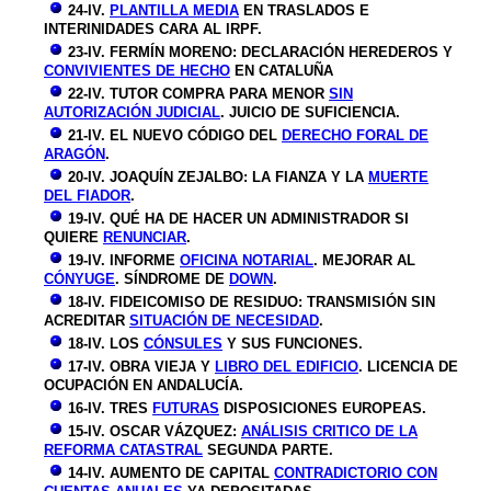
24-IV.
PLANTILLA MEDIA
EN TRASLADOS E
INTERINIDADES CARA AL IRPF.
23-IV. FERMÍN MORENO: DECLARACIÓN HEREDEROS Y
CONVIVIENTES DE HECHO
EN CATALUÑA
22-IV. TUTOR COMPRA PARA MENOR
SIN
AUTORIZACIÓN JUDICIAL
. JUICIO DE SUFICIENCIA.
21-IV. EL NUEVO CÓDIGO DEL
DERECHO FORAL DE
ARAGÓN
.
20-IV. JOAQUÍN ZEJALBO: LA FIANZA Y LA
MUERTE
DEL FIADOR
.
19-IV. QUÉ HA DE HACER UN ADMINISTRADOR SI
QUIERE
RENUNCIAR
.
19-IV. INFORME
OFICINA NOTARIAL
. MEJORAR AL
CÓNYUGE
. SÍNDROME DE
DOWN
.
18-IV. FIDEICOMISO DE RESIDUO: TRANSMISIÓN SIN
ACREDITAR
SITUACIÓN DE NECESIDAD
.
18-IV. LOS
CÓNSULES
Y SUS FUNCIONES.
17-IV. OBRA VIEJA Y
LIBRO DEL EDIFICIO
. LICENCIA DE
OCUPACIÓN EN ANDALUCÍA.
16-IV. TRES
FUTURAS
DISPOSICIONES EUROPEAS.
15-IV. OSCAR VÁZQUEZ:
ANÁLISIS CRITICO DE LA
REFORMA CATASTRAL
SEGUNDA PARTE.
14-IV. AUMENTO DE CAPITAL
CONTRADICTORIO CON