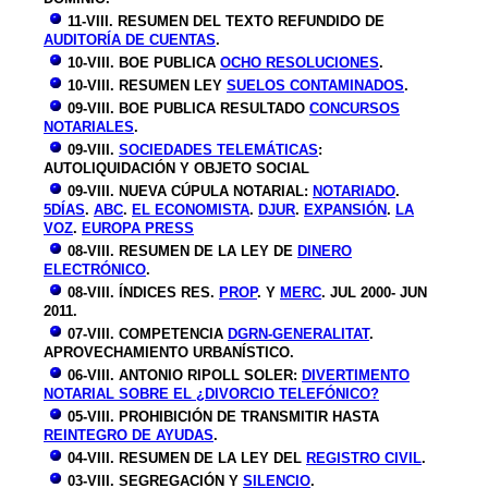
11-VIII. RESUMEN DEL TEXTO REFUNDIDO DE
AUDITORÍA DE CUENTAS
.
10-VIII. BOE PUBLICA
OCHO RESOLUCIONES
.
10-VIII. RESUMEN LEY
SUELOS CONTAMINADOS
.
09-VIII. BOE PUBLICA RESULTADO
CONCURSOS
NOTARIALES
.
09-VIII.
SOCIEDADES TELEMÁTICAS
:
AUTOLIQUIDACIÓN Y OBJETO SOCIAL
09-VIII. NUEVA CÚPULA NOTARIAL:
NOTARIADO
.
5DÍAS
.
ABC
.
EL ECONOMISTA
.
DJUR
.
EXPANSIÓN
.
LA
VOZ
.
EUROPA PRESS
08-VIII. RESUMEN DE LA LEY DE
DINERO
ELECTRÓNICO
.
08-VIII.
ÍNDICES RES.
PROP
. Y
MERC
. JUL 2000- JUN
2011.
07-VIII. COMPETENCIA
DGRN-GENERALITAT
.
APROVECHAMIENTO URBANÍSTICO.
06-VIII. ANTONIO RIPOLL SOLER:
DIVERTIMENTO
NOTARIAL SOBRE EL ¿DIVORCIO TELEFÓNICO?
05-VIII. PROHIBICIÓN DE TRANSMITIR HASTA
REINTEGRO DE AYUDAS
.
04-VIII. RESUMEN DE LA LEY DEL
REGISTRO CIVIL
.
03-VIII. SEGREGACIÓN Y
SILENCIO
.