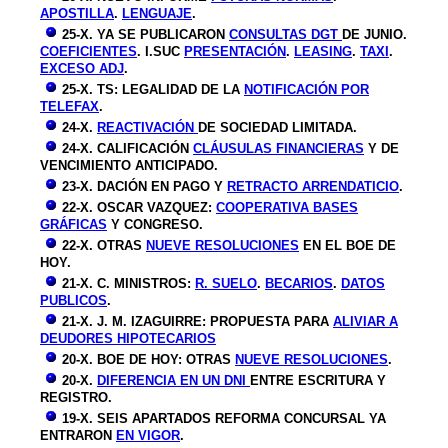
APOSTILLA
.
LENGUAJE
.
25-X. YA SE PUBLICARON
CONSULTAS DGT
DE JUNIO.
COEFICIENTES
. I.SUC
PRESENTACIÓN
.
LEASING
.
TAXI
.
EXCESO ADJ
.
25-X. TS: LEGALIDAD DE LA
NOTIFICACIÓN POR
TELEFAX
.
24-X.
REACTIVACIÓN
DE SOCIEDAD LIMITADA.
24-X. CALIFICACIÓN
CLÁUSULAS FINANCIERAS
Y DE
VENCIMIENTO ANTICIPADO.
23
-X. DACIÓN EN PAGO Y
RETRACTO ARRENDATICIO
.
22
-X. OSCAR VAZQUEZ:
COOPERATIVA BASES
GRÁFICAS
Y CONGRESO.
22
-X. OTRAS
NUEVE RESOLUCIONES
EN EL BOE DE
HOY.
21
-X. C. MINISTROS:
R. SUELO
.
BECARIOS
.
DATOS
PUBLICOS
.
21
-X. J. M. IZAGUIRRE: PROPUESTA PARA
ALIVIAR A
DEUDORES HIPOTECARIOS
20
-X. BOE DE HOY: OTRAS
NUEVE RESOLUCIONES
.
20
-X.
DIFERENCIA EN UN DNI
ENTRE ESCRITURA Y
REGISTRO.
19
-X. SEIS APARTADOS REFORMA CONCURSAL YA
ENTRARON
EN VIGOR
.