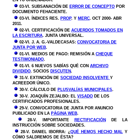
03-VI. SUBSANACIÓN DE
ERROR DE CONCEPTO
POR
DOCUMENTO FEHACIENTE.
03-VI.
ÍNDICES RES.
PROP
. Y
MERC
. OCT 2000- ABR
2011.
02
-V
I
. CERTIFICACIÓN DE
ACUERDOS TOMADOS EN
LA ESCRITURA
. JUNTA UNIVERSAL.
02
-V
I
. J. A. G.-VALDECASAS:
CONVOCATORIA DE
JUNTA POR WEB
.
0
1-V
I
. MEDIOS DE PAGO: REMISIÓN A
CHEQUE
TESTIMONIADO
.
0
1-V
I
.
6 NUEVOS SABÍAS QUÉ CON
ARCHIVO
DIVIDIDO
. SOCIOS
DISCUTEN
.
31-V. EXTINCIÓN DE
SOCIEDAD INSOLVENTE
Y
ACREEDOR ÚNICO.
30-V. CÁLCULO DE
PLUSVALÍAS MUNICIPALES
.
30-V. JOAQUÍN ZEJALBO: EL
VISADO
DE LOS
CERTIFICADOS PROFESIONALES.
29-V. CONVOCATORIA DE JUNTA POR ANUNCIO
PUBLICADO EN LA
PÁGINA WEB
.
28-V. IMPORTANTE
RECTIFICACIÓN
DE LA
INSTRUCCIÓN SOBRE SOCIEDADES.
28-V. DANIEL IBORRA: ¿
QUÉ HEMOS HECHO MAL
Y
CÓMO SALDREMOS DE ÉSTA?