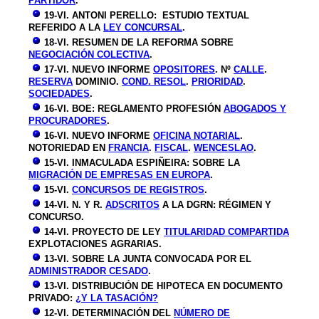
PARTIDOR
.
19-VI. ANTONI PERELLO: ESTUDIO TEXTUAL
REFERIDO A LA
LEY CONCURSAL
.
18-VI. RESUMEN DE LA REFORMA SOBRE
NEGOCIACIÓN COLECTIVA
.
17-VI. NUEVO INFORME
OPOSITORES
. Nº
CALLE
.
RESERVA
DOMINIO.
COND. RESOL
.
PRIORIDAD
.
SOCIEDADES
.
16-VI. BOE: REGLAMENTO PROFESIÓN
ABOGADOS Y
PROCURADORES
.
16-VI. NUEVO INFORME
OFICINA NOTARIAL
.
NOTORIEDAD EN
FRANCIA
.
FISCAL
.
WENCESLAO
.
15-VI. INMACULADA ESPIÑEIRA: SOBRE LA
MIGRACIÓN DE EMPRESAS EN EUROPA
.
15-VI.
CONCURSOS DE REGISTROS
.
14-VI. N. Y R.
ADSCRITOS
A LA DGRN: RÉGIMEN Y
CONCURSO.
14-VI. PROYECTO DE LEY
TITULARIDAD COMPARTIDA
EXPLOTACIONES AGRARIAS.
13-VI. SOBRE LA JUNTA CONVOCADA POR EL
ADMINISTRADOR CESADO
.
13-VI. DISTRIBUCIÓN DE HIPOTECA EN DOCUMENTO
PRIVADO:
¿Y LA TASACIÓN?
12-VI. DETERMINACIÓN DEL
NÚMERO DE