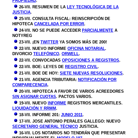
PROPIEDAD
.
26-VII. RESUMEN DE LA
LEY TECNOLÓGICA DE LA
JUSTICIA
.
25-VII. CONSULTA FISCAL: REINSCRIPCIÓN DE
HIPOTECA
CANCELADA POR ERROR
.
24-VII. NO SE PUEDE ACCEDER
PARCIALMENTE
A
NOTYREG
23-VII. ¡EN
TWITTER
YA SOMOS MÁS DE 200!
22-VII. NUEVO INFORME
OFICINA NOTARIAL
.
DIVORCIO
TELEFÓNICO
.
ORWELL
.
22-VII. CONVOCADAS
OPOSICIONES A REGISTROS
.
22-VII. BOE: LEYES DE
REGISTRO CIVIL
.
21-VII. BOE DE HOY:
SIETE NUEVAS RESOLUCIONES
.
21-VII. AGENCIA TRIBUTARIA:
NOTIFICACIÓN POR
COMPARECENCIA
.
20-VII. HIPOTECA A FAVOR DE VARIOS ACREEDORES
SIN ASIGNAR CUOTAS
. PACTOS VARIOS.
19-VII. NUEVO
INFORME
REGISTROS MERCANTILES.
LIQUIDACIÓN Y RRMM
.
18-VII. INFORME 201:
JUNIO 2011
.
17-VII. JOSE ANTONIO PERALES GALLEGO: NUEVO
SECRETARIO GENERAL TÉCNICO
JUSTICIA.
16-VII. LOS NOTARIOS NO TENDRÁN QUE PRESENTAR