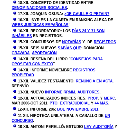
18-XII. CONCEPTO DE IDENTIDAD ENTRE
DENOMINACIONES SOCIALES
.
17-XII. JOAQUIN OSUNA:
¿DE GAULLE O PETAIN?
16-XII. ¡NYR ES LA CUARTA EN RANKING ALEXA DE
WEBS JURÍDICAS ESPAÑOLAS
!
16-XII. RECORDATORIO: LOS
DÍAS 24 Y 31 SON
INHÁBILES
EN REGISTROS.
15-XII. CONCURSOS DE
NOTARÍAS
Y DE
REGISTROS
.
15-XII. SEIS NUEVOS
SABÍAS QUE
: DONACIÓN
GRAVADA
.
APORTACIÓN
.
14-XII. RESEÑA DEL LIBRO "
CONSEJOS PARA
OPOSITAR CON ÉXITO
".
14-XII. INFORME NOVIEMBRE
REGISTROS
PROPIEDAD
.
13-XII. VALIDEZ TESTAMENTO.
RENUNCIA EN ACTA
.
REENVÍO.
13-XII. NUEVO
INFORME RRMM
.
AUDITORES
.
12-XII. ACTUALIZADOS I
NDICES RES.
PROP
. Y
MERC
.
MAR 2000-OCT 2011.
PTO. EXTRAJUDICIAL
Y
44 MÁS
.
12-X
II. INFORME 206:
BOE NOVIEMBRE 2011
.
11-X
II. HIPOTECA UNILATERAL A CABALLO DE
UN
CONCURSO
.
10-X
II.
ANTONI PERELLÓ: ESTUDIO
LEY AUDITORÍA
Y