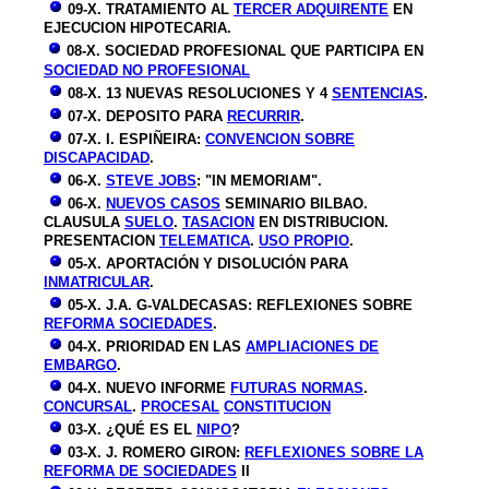
09-X. TRATAMIENTO AL
TERCER ADQUIRENTE
EN
EJECUCION HIPOTECARIA.
08-X.
SOCIEDAD PROFESIONAL QUE PARTICIPA EN
SOCIEDAD NO PROFESIONAL
08-X. 13 NUEVAS RESOLUCIONES Y 4
SENTENCIAS
.
07-X. DEPOSITO PARA
RECURRIR
.
07-X. I. ESPIÑEIRA:
CONVENCION SOBRE
DISCAPACIDAD
.
06-X.
STEVE JOBS
: "IN MEMORIAM".
06-X.
NUEVOS CASOS
SEMINARIO BILBAO.
CLAUSULA
SUELO
.
TASACION
EN DISTRIBUCION.
PRESENTACION
TELEMATICA
.
USO PROPIO
.
05-X. APORTACIÓN Y DISOLUCIÓN PARA
INMATRICULAR
.
05-X. J.A. G-VALDECASAS: REFLEXIONES SOBRE
REFORMA SOCIEDADES
.
04-X. PRIORIDAD EN LAS
AMPLIACIONES DE
EMBARGO
.
04-X. NUEVO INFORME
FUTURAS NORMAS
.
CONCURSAL
.
PROCESAL
CONSTITUCION
03-X. ¿QUÉ ES EL
NIPO
?
03-X. J. ROMERO GIRON:
REFLEXIONES
SOBRE LA
REFORMA DE SOCIEDADES
II