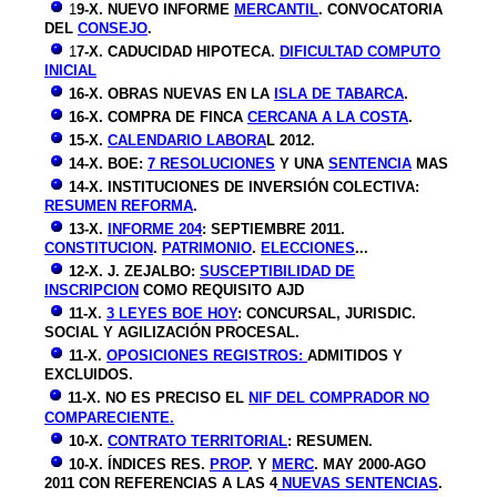
1
9
-X. NUEVO INFORME
MERCANTIL
. CONVOCATORIA
DEL
CONSEJO
.
1
7-X. CADUCIDAD HIPOTECA.
DIFICULTAD COMPUTO
INICIAL
16-X. OBRAS NUEVAS EN LA
ISLA DE TABARCA
.
16-X. COMPRA DE FINCA
CERCANA A LA COSTA
.
15-X.
CALENDARIO LABORA
L 2012.
14-X. BOE:
7 RESOLUCIONES
Y UNA
SENTENCIA
MAS
14-X. INSTITUCIONES DE INVERSIÓN COLECTIVA:
RESUMEN REFORMA
.
13-X.
INFORME 204
: SEPTIEMBRE 2011.
CONSTITUCION
.
PATRIMONIO
.
ELECCIONES
...
12-X. J. ZEJALBO:
SUSCEPTIBILIDAD DE
INSCRIPCION
COMO REQUISITO AJD
11-X.
3 LEYES BOE HOY
: CONCURSAL, JURISDIC.
SOCIAL Y AGILIZACIÓN PROCESAL.
11-X.
OPOSICIONES REGISTROS:
ADMITIDOS Y
EXCLUIDOS.
11-X. NO ES PRECISO EL
NIF DEL COMPRADOR NO
COMPARECIENTE.
10-X.
CONTRATO TERRITORIAL
: RESUMEN.
10-X. ÍNDICES RES.
PROP
. Y
MERC
. MAY 2000-AGO
2011 CON REFERENCIAS A LAS 4
NUEVAS SENTENCIAS
.