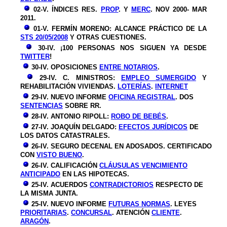
02-V.
ÍNDICES RES.
PROP
. Y
MERC
. NOV 2000- MAR
2011.
01-V. FERMÍN MORENO: ALCANCE PRÁCTICO DE LA
STS 20/05/2008
Y OTRAS CUESTIONES.
30-IV. ¡100 PERSONAS NOS SIGUEN YA DESDE
TWITTER
!
30-IV. OPOSICIONES
ENTRE NOTARIOS
.
29-IV. C. MINISTROS:
EMPLEO SUMERGIDO
Y
REHABILITACIÓN VIVIENDAS.
LOTERÍAS
.
INTERNET
29-IV.
NUEVO INFORME
OFICINA REGISTRAL
. DOS
SENTENCIAS
SOBRE RR.
28-IV. ANTONIO RIPOLL:
ROBO DE BEBÉS
.
27-IV. JOAQUÍN DELGADO:
EFECTOS JURÍDICOS
DE
LOS DATOS CATASTRALES.
26-IV. SEGURO DECENAL EN ADOSADOS. CERTIFICADO
CON
VISTO BUENO
.
26-IV. CALIFICACIÓN
CLÁUSULAS VENCIMIENTO
ANTICIPADO
EN LAS HIPOTECAS.
25-IV. ACUERDOS
CONTRADICTORIOS
RESPECTO DE
LA MISMA JUNTA.
25-IV. NUEVO INFORME
FUTURAS NORMAS
. LEYES
PRIORITARIAS
.
CONCURSAL
. ATENCIÓN
CLIENTE
.
ARAGÓN
.