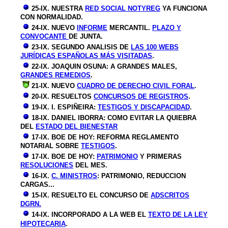
25-IX. NUESTRA
RED SOCIAL NOTYREG
YA FUNCIONA
CON NORMALIDAD.
24-IX. NUEVO
INFORME
MERCANTIL.
PLAZO Y
CONVOCANTE
DE JUNTA.
23-IX. SEGUNDO ANALISIS DE
LAS 100 WEBS
JURÍDICAS ESPAÑOLAS MÁS VISITADAS
.
22-IX. JOAQUIN OSUNA: A GRANDES MALES,
GRANDES REMEDIOS
.
21-IX. NUEVO
CUADRO DE DERECHO CIVIL FORAL
.
20-IX. RESUELTOS
CONCURSOS DE REGISTROS
.
19-IX. I. ESPIÑEIRA:
TESTIGOS Y DISCAPACIDAD
.
18-IX. DANIEL IBORRA: COMO EVITAR LA QUIEBRA
DEL
ESTADO DEL BIENESTAR
17-IX. BOE DE HOY: REFORMA REGLAMENTO
NOTARIAL SOBRE
TESTIGOS
.
17-IX. BOE DE HOY:
PATRIMONIO
Y PRIMERAS
RESOLUCIONES
DEL MES.
16-IX.
C. MINISTROS
: PATRIMONIO, REDUCCION
CARGAS...
15
-I
X
.
RESUELTO EL CONCURSO DE
ADSCRITOS
DGRN.
14
-I
X
.
INCORPORADO A LA WEB EL
TEXTO DE LA LEY
HIPOTECARIA
.