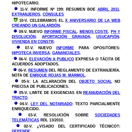
HIPOTECARIO.
11-V. INFORME Nº 199: RESUMEN BOE
ABRIL 2011
.
EXTRANJEROS
.
CÓNSULES
10-V. CELEBRAMOS EL
X ANIVERSARIO DE LA WEB
CREANDO UN GALARDÓN
.
09-V. NUEVO
INFORME FISCAL
.
MENOS COSTE
.
PH Y
DISOLUCIÓN
.
APORTACIÓN GRAVADA
.
USUCAPIÓN
.
VIVIENDA EN CONSTR
.
07-V. NUEVO
INFORME
PARA OPOSITORES:
HIPOTECA INVERSA
.
GANANCIALES
.
06-V.
ELEVACIÓN A PUBLICO
EXPRESA O TÁCITA DE
ACUERDOS ADOPTADOS.
06-V.
RESUMEN
DEL REGLAMENTO DE EXTRANJERÍA.
NOTA DE
ENRIQUE ROJAS M. MARMOL
.
05-V. LA ACLARACIÓN DEL
OBJETO SOCIAL
NO
PRECISA DE PUBLICACIONES.
05-V. LIMITE DE EXIGENCIAS EN
REANUDACIÓN DEL
TRACTO
.
04-V.
LEY DEL NOTARIADO
: TEXTO PARCIALMENTE
ENRIQUECIDO.
03-V. RESOLUCIÓN SOBRE
SOCIEDADES
TELEMÁTICAS
RDL 13/2010.
02-V. ¿VISADO DEL CERTIFICADO TÉCNICO?:
DEPENDE
.