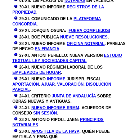
01-XII. 100 PLAZAS DE
NOTARIAS
EN VALENCIA.
30-XI. NUEVO INFORME
REGISTROS DE LA
PROPIEDAD
.
29-XI. COMUNICADO DE LA
PLATAFORMA
CONCORDIA.
29-XI. JOAQUIN OSUNA:
¡FUERA COMPLEJOS!
28-XI. BOE PUBLICA
NUEVE RESOLUCIONES
.
28-XI. NUEVO INFORME
OFICINA NOTARIAL
. PAREJAS
DE HECHO
EN FRANCIA
.
27-XI. ANTONI PERELLO: NUEVA VERSIÓN
ESTUDIO
TEXTUAL LEY
SOCIEDADES CAPITAL
26-XI. NUEVO RÉGIMEN LABORAL DE LOS
EMPLEADOS DE HOGAR
.
25-XI. NUEVO
INFORME
JURISPR. FISCAL.
APORTACIÓN
.
AJUAR
.
VALORACIÓN
.
DISOLUCIÓN
PARCIAL
.
24-XI. CRITERIO
JUNTA DE ANDALUCÍA
SOBRE
OBRAS NUEVAS Y ANTIGUAS.
24-XI.
NUEVO INFORME RRMM
. ACUERDOS DE
CONSEJO
SIN SESIÓN
.
23-XI. ANTONIO RIPOLL JAEN:
PRINCIPIOS
NOTARIALES
.
23-XI.
APOSTILLA DE LA HAYA
: QUIÉN PUEDE
EMITIRLA Y PARA QUÉ