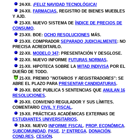
24-XII.
¡FELIZ NAVIDAD TECNOLÓGICA!
24-XII.
FARMACIAS
, REGISTRO DE BIENES MUEBLES
Y AJD.
23-XII. NUEVO SISTEMA DE
ÍNDICE DE PRECIOS DE
CONSUMO
.
23-XII. BOE:
OCHO RESOLUCIONES
MÁS.
23-XII. COMPRADOR
SEPARADO JUDICIALMENTE
: NO
PRECISA ACREDITARLO.
22-XII.
MODELO 347
: PRESENTACIÓN Y DESGLOSE.
22-XII. NUEVO INFORME
FUTURAS NORMAS
.
21-XII. HIPOTECA SOBRE LA
MITAD INDIVISA
POR EL
DUEÑO DE TODO.
21-XII. PREMIO "
NOTARIOS Y REGISTRADORES
": SE
ABRE EL PLAZO PARA
PRESENTAR CANDIDATURAS
.
20-XII. BOE PUBLICA 5 SENTENCIAS QUE
ANULAN 16
RESOLUCIONES
.
20-XII. CONVENIO REGULADOR Y SUS LÍMITES.
COMENTARIO
CIVIL Y FISCAL
.
19-XII. PRÁCTICAS ACADÉMICAS EXTERNAS DE
ESTUDIANTES UNIVERSITARIOS
.
19-XII. NUEVO
INFORME FISCAL
.
PROP. ECONÓMICA
.
SUBCOMUNIDAD
.
PASE
.
1ª ENTREGA
.
DONACIÓN
.
COND.RES
.
CESIÓN
.