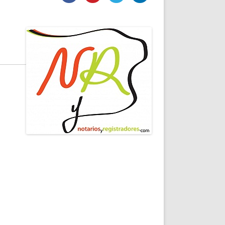
DE INICIO
PREMIO NYR
VORITOS
CONVENCIONES ANUALES
A IRPF
NUEVA ETAPA
AS
POLÍTICA DE PRIVACIDAD
IJUELAS
AVISO LEGAL
POTECA
REPORTAR INCIDENCIA
PERES
LOGOTIPO
CES
ENTREVISTAS
SONRISA
ENVÍA CORREO
CANALES DE VÍDEO