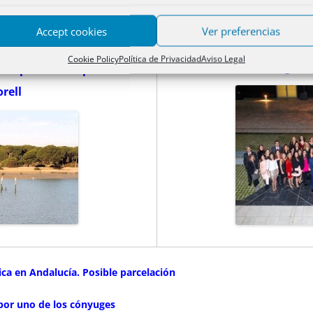
glamento IRPF
Accept cookies
Ver preferencias
Cookie Policy
Política de Privacidad
Aviso Legal
Promoción Registro
ransparencia hipotecaria.
rell
tica en Andalucía. Posible parcelación
 por uno de los cónyuges