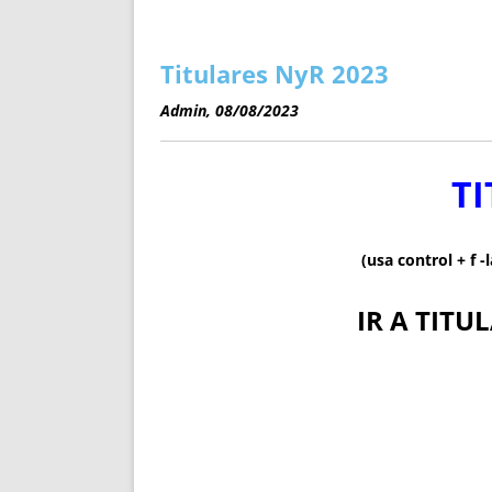
ENRIQUECIDAS
TITULARES 
NO DESESPERES
CAT
A MANO
SUCESIONES 
Titulares NyR 2023
FUTURAS NORMAS
GEORREFE
Admin, 08/08/2023
ALQUILE
TRI
LH Y C
TI
¿SABIA
FRANCI
(usa control + f 
BÚSQUED
IR A TITU