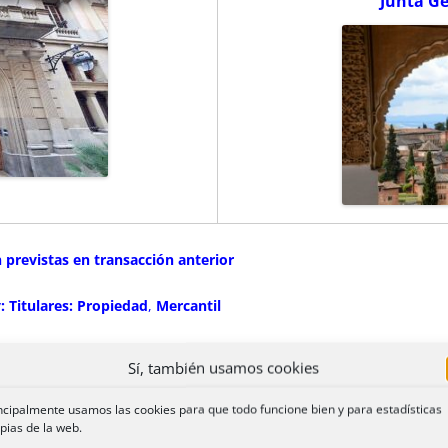
Junta Ge
n previstas en transacción anterior
 Titulares:
Propiedad
,
Mercantil
tario dentro del plazo de tres meses del artículo 265.2 de la LSC
Sí, también usamos cookies
duo y sustitución preventiva de residuo. Diferencias Derecho Co
ncipalmente usamos las cookies para que todo funcione bien y para estadísticas
pias de la web.
los Reglamentos de Sanciones y de Inspección