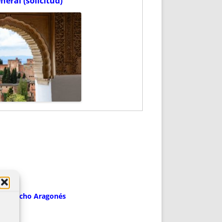
neral (solicitud)
?
mún-Derecho Aragonés