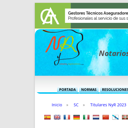
Notarios
PORTADA
NORMAS
RESOLUCIONE
MÁS USADAS (CUADRO)
INFORMES 
Inicio
»
SC
»
Titulares NyR 2023
INFORMES MENSUALES
VOCES P
MÁS DESTACADAS
VOCES M
TITULARES DESDE 2002
TITULARES