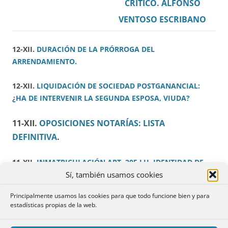
CRÍTICO. ALFONSO
VENTOSO ESCRIBANO
12-XII.
DURACIÓN DE LA PRÓRROGA DEL
ARRENDAMIENTO.
12-XII.
LIQUIDACIÓN DE SOCIEDAD POSTGANANCIAL:
¿HA DE INTERVENIR LA SEGUNDA ESPOSA, VIUDA?
11-XII.
OPOSICIONES NOTARÍAS: LISTA
DEFINITIVA
.
11-XII.
INMATRICULACIÓN ART. 205 LH. IDENTIDAD DE
Sí, también usamos cookies
DESCRIPCIONES. FINCA EN DOS REGISTROS.
Principalmente usamos las cookies para que todo funcione bien y para
11-XII.
DOCUMENTACIÓN PARA PRACTICAR ANOTACIÓN
estadísticas propias de la web.
PREVENTIVA DE ACUERDO EXTRAJUDICIAL DE PAGOS