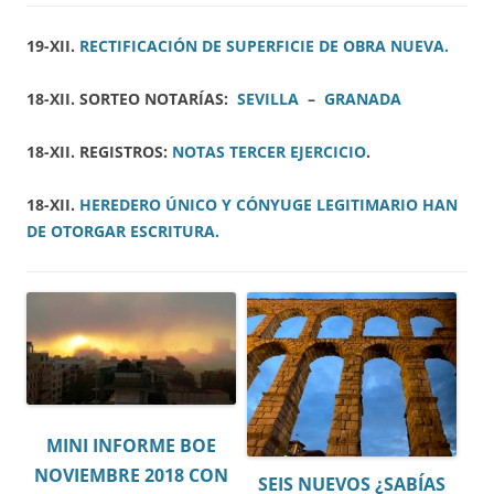
19-XII.
RECTIFICACIÓN DE SUPERFICIE DE OBRA NUEVA.
18-XII. SORTEO NOTARÍAS:
SEVILLA
–
GRANADA
18-XII. REGISTROS:
NOTAS TERCER EJERCICIO
.
18-XII.
HEREDERO ÚNICO Y CÓNYUGE LEGITIMARIO HAN
DE OTORGAR ESCRITURA.
MINI INFORME BOE
NOVIEMBRE 2018 CON
SEIS NUEVOS ¿SABÍAS