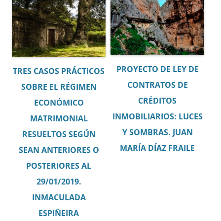
PROYECTO DE LEY DE
TRES CASOS PRÁCTICOS
CONTRATOS DE
SOBRE EL RÉGIMEN
CRÉDITOS
ECONÓMICO
INMOBILIARIOS: LUCES
MATRIMONIAL
Y SOMBRAS. JUAN
RESUELTOS SEGÚN
MARÍA DÍAZ FRAILE
SEAN ANTERIORES O
POSTERIORES AL
29/01/2019.
INMACULADA
ESPIÑEIRA